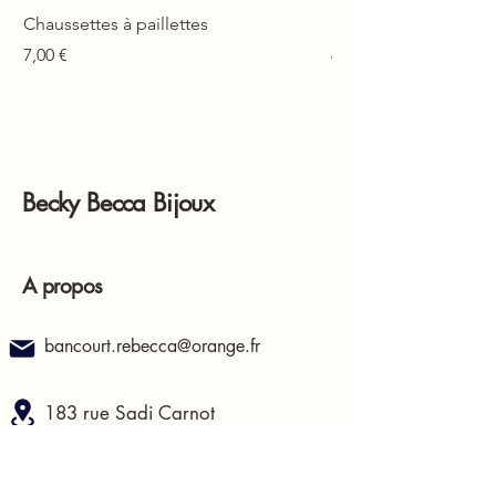
Chaussettes à paillettes
Mono-boucle Lison
Prix
Prix
7,00 €
6,00 €
Becky Becca Bijoux
A propos
bancourt.rebecca@orange.fr
183 rue Sadi Carnot
62400, Béthune
France