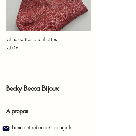
Chaussettes à paillettes
Mono-boucle Lison
Prix
Prix
7,00 €
6,00 €
Becky Becca Bijoux
A propos
bancourt.rebecca@orange.fr