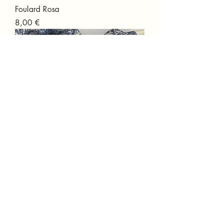
Foulard Rosa
Prix
8,00 €
Foulard Alma
Rupture de stock