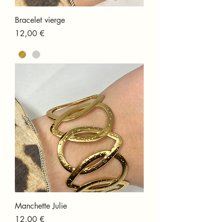
Bracelet vierge
Prix
12,00 €
Manchette Julie
Prix
12,00 €