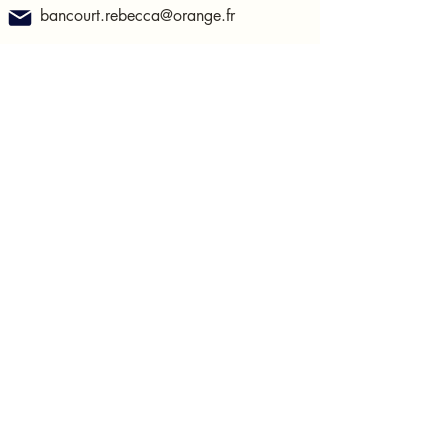
bancourt.rebecca@orange.fr
183 rue Sadi Carnot
62400, Béthune
France
Ouverture
Du lundi au samedi, de 10h à 19h