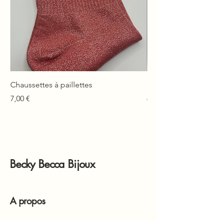
Chaussettes à paillettes
Mono-boucle Lison
Prix
Prix
7,00 €
6,00 €
Becky Becca Bijoux
A propos