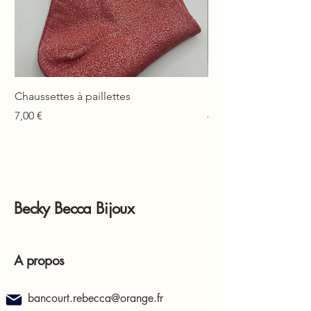
Chaussettes à paillettes
Mono-boucle Lison
Prix
Prix
7,00 €
6,00 €
Becky Becca Bijoux
A propos
bancourt.rebecca@orange.fr