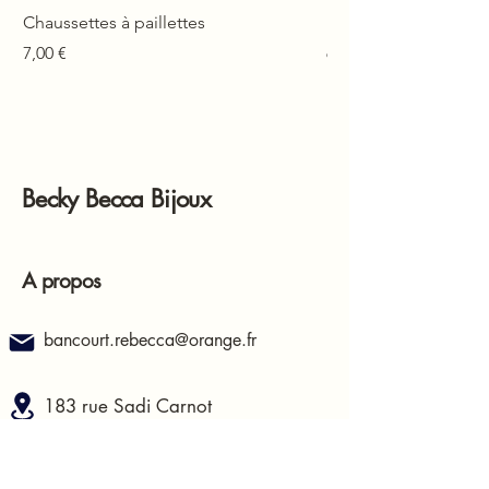
Chaussettes à paillettes
Mono-boucle Lison
Prix
Prix
7,00 €
6,00 €
Becky Becca Bijoux
A propos
bancourt.rebecca@orange.fr
183 rue Sadi Carnot
62400, Béthune
France