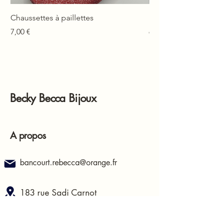
Chaussettes à paillettes
Mono-boucle Lison
Prix
Prix
7,00 €
6,00 €
Becky Becca Bijoux
A propos
bancourt.rebecca@orange.fr
183 rue Sadi Carnot
62400, Béthune
France