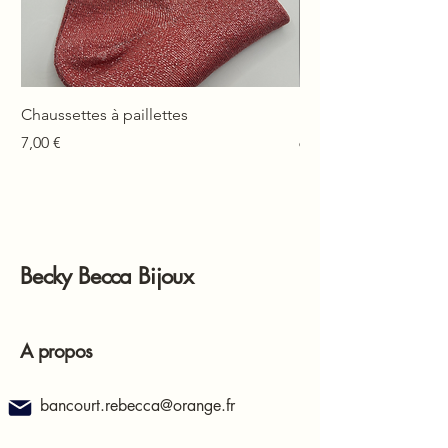
Chaussettes à paillettes
Mono-boucle Lison
Prix
Prix
7,00 €
6,00 €
Becky Becca Bijoux
A propos
bancourt.rebecca@orange.fr