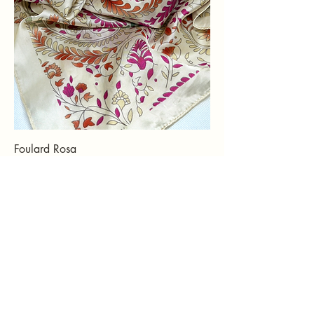
Foulard Rosa
Prix
8,00 €