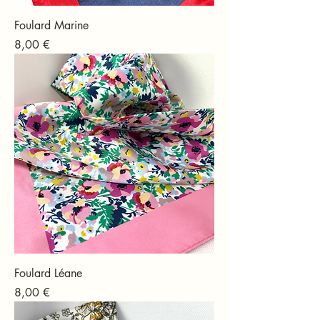
Foulard Marine
Prix
8,00 €
Foulard Léane
Prix
8,00 €