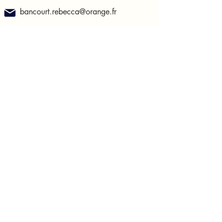
bancourt.rebecca@orange.fr
183 rue Sadi Carnot
62400, Béthune
France
Ouverture
Du lundi au samedi, de 10h à 19h