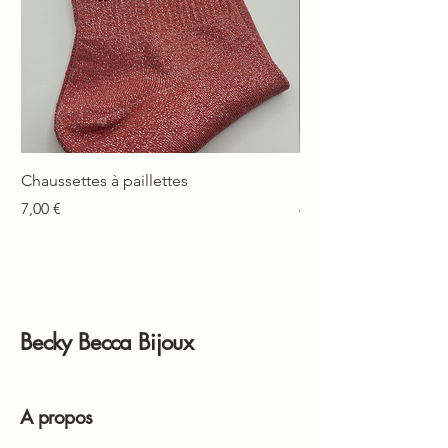
Chaussettes à paillettes
Mono-boucle Lison
Prix
Prix
7,00 €
6,00 €
Becky Becca Bijoux
A propos